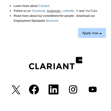
Learn more about
Clariant
Follow us on
Facebook
,
Instagram
,
LinkedIn
,
X
and
YouTube
Read more about our commitment for people - download our
Employment Standards
Brochure
Apply now
O
O
O
O
O
p
p
p
p
p
e
e
e
e
e
n
n
n
n
n
s
s
s
s
s
i
i
i
i
i
n
n
n
n
n
a
a
a
a