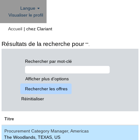
Langue
Visualiser le profil
(page
Accueil
|
chez Clariant
actuelle)
Résultats de la recherche pour
"".
Rechercher par mot-clé
Afficher plus d’options
Réinitialiser
Titre
Procurement Category Manager, Americas
The Woodlands, TEXAS, US