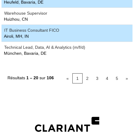
Heufeld, Bavaria, DE
Warehouse Supervisor
Huizhou, CN
IT Business Consultant FICO
Airoli, MH, IN
Technical Lead, Data, AI & Analytics (m/f/d)
München, Bavaria, DE
Résultats
1 – 20
sur
106
«
1
2
3
4
5
»