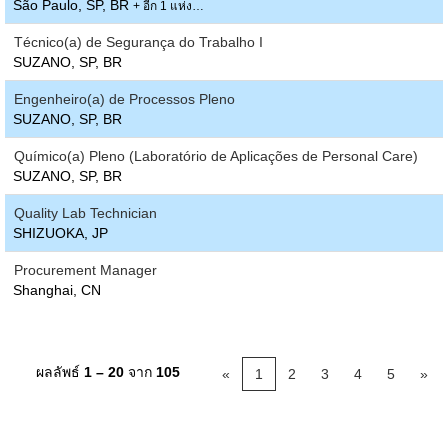
São Paulo, SP, BR
+ อีก 1 แห่ง…
Técnico(a) de Segurança do Trabalho I
SUZANO, SP, BR
Engenheiro(a) de Processos Pleno
SUZANO, SP, BR
Químico(a) Pleno (Laboratório de Aplicações de Personal Care)
SUZANO, SP, BR
Quality Lab Technician
SHIZUOKA, JP
Procurement Manager
Shanghai, CN
ผลลัพธ์
1 – 20
จาก
105
«
1
2
3
4
5
»