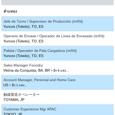
ตำแหน่ง
Jefe de Turno / Supervisor de Producción (m/f/d)
Yuncos (Toledo), TO, ES
Operario de Envase / Operador de Línea de Envasado (m/f/d)
Yuncos (Toledo), TO, ES
Palista / Operador de Pala Cargadora (m/f/d)
Yuncos (Toledo), TO, ES
Sales Manager Foundry
Vitória da Conquista, BA, BR
+ อีก 6 แห่ง…
Account Manager, Personal and Home Care
US
+ อีก 1 แห่ง…
触媒製造オペレーター
TOYAMA, JP
Customer Experience Mgr APAC
TOKYO, JP