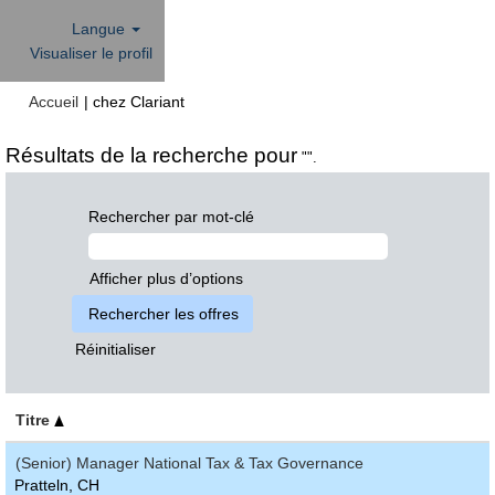
Langue
Visualiser le profil
(page
Accueil
|
chez Clariant
actuelle)
Résultats de la recherche pour
"".
Rechercher par mot-clé
Afficher plus d’options
Réinitialiser
Titre
(Senior) Manager National Tax & Tax Governance
Pratteln, CH